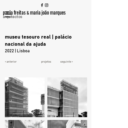
paulo freitas
maria joão marques
&
arquitectos
museu tesouro real | palácio
nacional da ajuda
2022 | Lisboa
< anterior
projetos
seguinte >