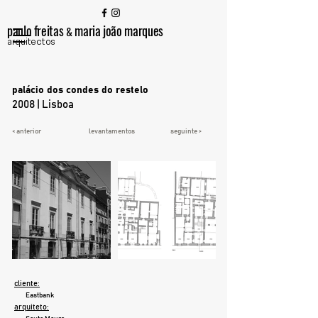
paulo freitas
maria joão marques
&
arquitectos
palácio dos condes do restelo
2008 | Lisboa
< anterior
levantamentos
seguinte >
cliente:
Eastbank
arquiteto: